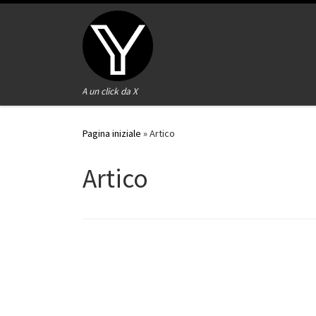
Passa al contenuto
A un click da X
Pagina iniziale
»
Artico
Artico