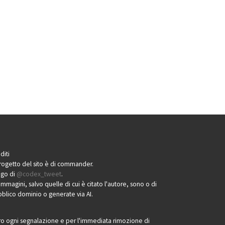
diti
progetto del sito è di commander.
logo di
@codex_tweet
.
immagini, salvo quelle di cui è citato l'autore, sono o di
blico dominio o generate via AI.
o ogni segnalazione e per l'immediata rimozione di