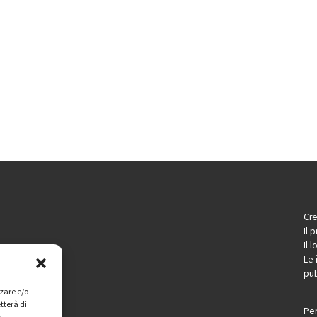
Cre
Il 
Il 
Le 
pub
zzare e/o
tterà di
Per
n