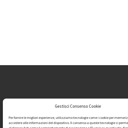
Gestisci Consenso Cookie
Per fornire le migliori esperienze, utilizziamo tecnologie come i cookie per memori
accedere alle informazioni del dispositivo. Il consenso a queste tecnologie ci perme
elaborare dati come il comportamento di navigazione o ID unici su questo sito. No