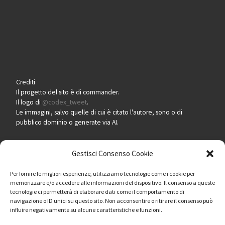
Crediti
Il progetto del sito è di commander.
Il logo di
@codex_tweet
.
Le immagini, salvo quelle di cui è citato l'autore, sono o di
pubblico dominio o generate via AI.
Gestisci Consenso Cookie
Per fornire le migliori esperienze, utilizziamo tecnologie come i cookie per
Pero ogni segnalazione e per l'immediata rimozione di contenuti
memorizzare e/o accedere alle informazioni del dispositivo. Il consenso a queste
tecnologie ci permetterà di elaborare dati come il comportamento di
soggetti a copyright,
scrivere qui
.
navigazione o ID unici su questo sito. Non acconsentire o ritirare il consenso può
influire negativamente su alcune caratteristiche e funzioni.