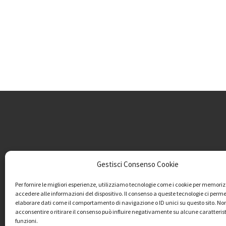
Gestisci Consenso Cookie
Per fornire le migliori esperienze, utilizziamo tecnologie come i cookie per memori
accedere alle informazioni del dispositivo. Il consenso a queste tecnologie ci perme
elaborare dati come il comportamento di navigazione o ID unici su questo sito. No
acconsentire o ritirare il consenso può influire negativamente su alcune caratteris
funzioni.