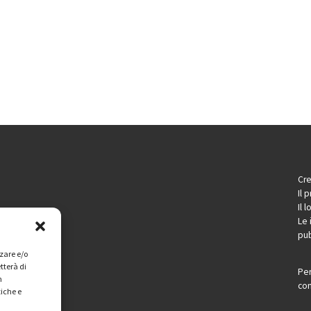
Cre
Il 
Il 
Le 
pub
zzare e/o
tterà di
Per
n
con
tiche e