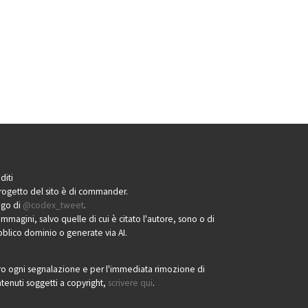
diti
progetto del sito è di commander.
logo di
@codex_tweet
.
immagini, salvo quelle di cui è citato l'autore, sono o di
blico dominio o generate via AI.
o ogni segnalazione e per l'immediata rimozione di
tenuti soggetti a copyright,
scrivere qui
.