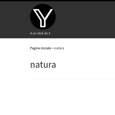
Passa al contenuto
A un click da X
Pagina iniziale
»
natura
natura