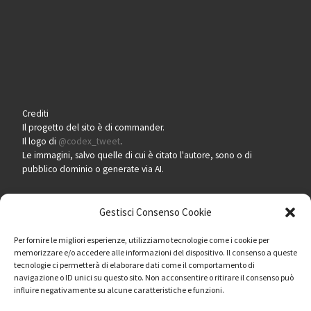
Crediti
Il progetto del sito è di commander.
Il logo di
@codex_tweet
.
Le immagini, salvo quelle di cui è citato l'autore, sono o di
pubblico dominio o generate via AI.
Gestisci Consenso Cookie
Per fornire le migliori esperienze, utilizziamo tecnologie come i cookie per
Pero ogni segnalazione e per l'immediata rimozione di contenuti
memorizzare e/o accedere alle informazioni del dispositivo. Il consenso a queste
tecnologie ci permetterà di elaborare dati come il comportamento di
soggetti a copyright,
scrivere qui
.
navigazione o ID unici su questo sito. Non acconsentire o ritirare il consenso può
influire negativamente su alcune caratteristiche e funzioni.